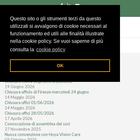
055/285961
Richiedi un preventivo
Area socio
Questo sito o gli strumenti terzi da questo
utilizzati si avvalgono di cookie necessari al
funzionamento ed utili alle finalità illustrate
nella cookie policy. Se vuoi saperne di più
consulta la
cookie policy
Notizie recenti
OK
28 Luglio 2026
Chiusura estiva degli uffici al pubblico
19 Giugno 2026
Chiusura ufficio di Firenze mercoledì 24 giugno
14 Maggio 2026
Chiusura uffici 01/06/2026
14 Maggio 2026
Chiusura uffici 28/05/2026
17 Aprile 2026
Convocazione di assemblea dei soci
27 Novembre 2025
Nuova convenzione con Hoya Vision Care
03 Ottobre 2025