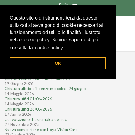
055/285961
Richiedi un preventivo
Area socio
Questo sito o gli strumenti terzi da questo
utilizzati si avvalgono di cookie necessari al
funzionamento ed utili alle finalità illustrate
nella cookie policy. Se vuoi saperne di più
consulta la
cookie policy
Notizie recenti
OK
28 Luglio 2026
Chiusura estiva degli uffici al pubblico
19 Giugno 2026
Chiusura ufficio di Firenze mercoledì 24 giugno
14 Maggio 2026
Chiusura uffici 01/06/2026
14 Maggio 2026
Chiusura uffici 28/05/2026
17 Aprile 2026
Convocazione di assemblea dei soci
27 Novembre 2025
Nuova convenzione con Hoya Vision Care
03 Ottobre 2025