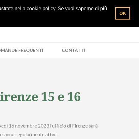
5/285961
Richiedi un preventivo
Area socio
lustrate nella cookie policy. Se vuoi saperne di più
OK
MANDE FREQUENTI
CONTATTI
irenze 15 e 16
ovedì 16 novembre 2023 l’ufficio di Firenze sarà
steranno regolarmente attivi.