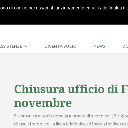
05
lgono di cookie necessari al funzionamento ed utili alle finalità il
 ASSISTENZE
DIVENTA SOCIO
NEWS
DO
Chiusura ufficio di F
novembre
Si comunica ai soci che nella giornata di mercoledì 15 e gi
chiuso al pubblico; la linea telefonica ed i servizi online re