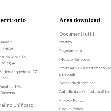
territorio
Area download
Documenti utili
Fiume 7,
Statuto
Firenze
Regolamento
e Aldo Moro 16,
Modulo Rimborso
 Bologna
Informativa sul trattamento de
Antico Acquedotto 27,
personali
Forlì
Domanda di adesione
Faentina 106,
Autodichiarazione stato di fam
 Ravenna
Privacy Policy
alino unificato:
Cookie Policy