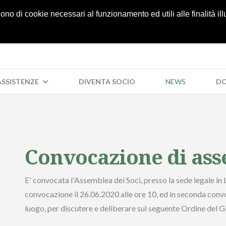
05
lgono di cookie necessari al funzionamento ed utili alle finalità il
 ASSISTENZE
DIVENTA SOCIO
NEWS
DO
Convocazione di ass
E' convocata l'Assemblea dei Soci, presso la sede legale in L
convocazione il 26.06.2020 alle ore 10, ed in seconda conv
luogo, per discutere e deliberare sul seguente Ordine del G