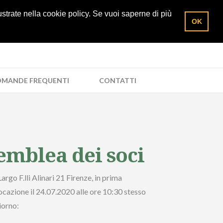
5/285961
Richiedi un preventivo
Area socio
lustrate nella cookie policy. Se vuoi saperne di più
OK
MANDE FREQUENTI
CONTATTI
emblea dei soci
argo F.lli Alinari 21 Firenze, in prima
ocazione il 24.07.2020 alle ore 10:30 stesso
iorno: