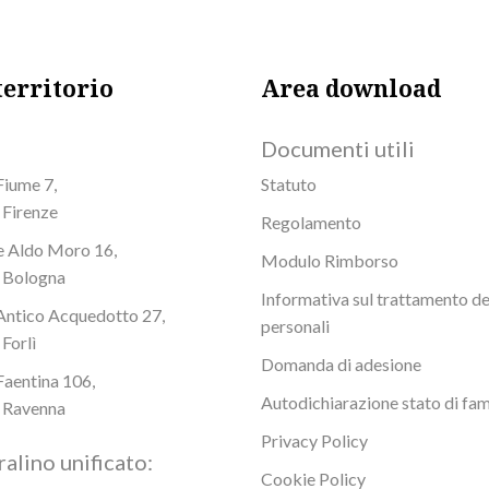
territorio
Area download
Documenti utili
Fiume 7,
Statuto
Firenze
Regolamento
e Aldo Moro 16,
Modulo Rimborso
 Bologna
Informativa sul trattamento de
Antico Acquedotto 27,
personali
Forlì
Domanda di adesione
Faentina 106,
Autodichiarazione stato di fam
 Ravenna
Privacy Policy
alino unificato:
Cookie Policy