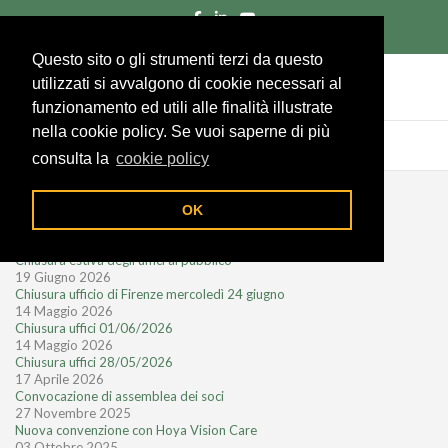
055/285961
Richiedi un preventivo
Area socio
Questo sito o gli strumenti terzi da questo
utilizzati si avvalgono di cookie necessari al
funzionamento ed utili alle finalità illustrate
nella cookie policy. Se vuoi saperne di più
consulta la
cookie policy
Notizie recenti
OK
28 Luglio 2026
Chiusura estiva degli uffici al pubblico
19 Giugno 2026
Chiusura ufficio di Firenze mercoledì 24 giugno
14 Maggio 2026
Chiusura uffici 01/06/2026
14 Maggio 2026
Chiusura uffici 28/05/2026
17 Aprile 2026
Convocazione di assemblea dei soci
27 Novembre 2025
Nuova convenzione con Hoya Vision Care
03 Ottobre 2025