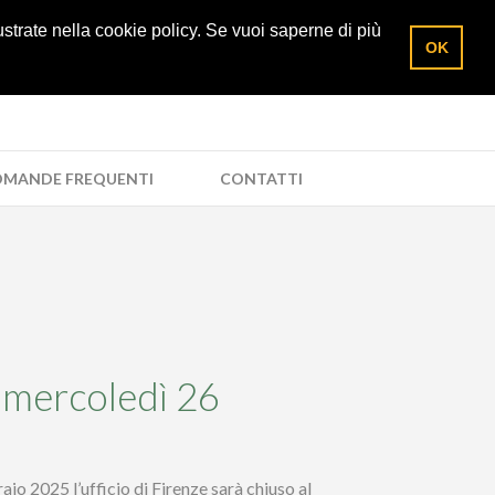
5/285961
Richiedi un preventivo
Area socio
lustrate nella cookie policy. Se vuoi saperne di più
OK
MANDE FREQUENTI
CONTATTI
e mercoledì 26
aio 2025 l’ufficio di Firenze sarà chiuso al