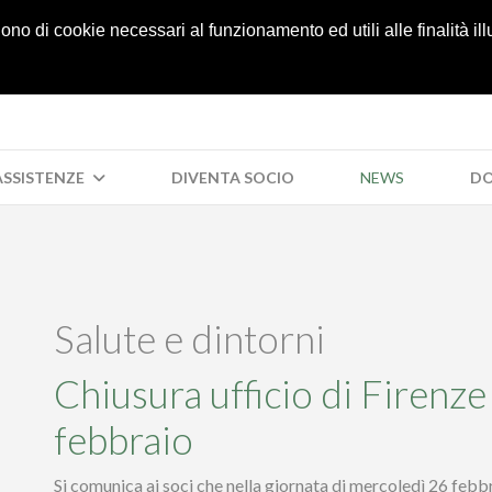
05
lgono di cookie necessari al funzionamento ed utili alle finalità il
 ASSISTENZE
DIVENTA SOCIO
NEWS
DO
Salute e dintorni
Chiusura ufficio di Firenz
febbraio
Si comunica ai soci che nella giornata di mercoledì 26 febbr