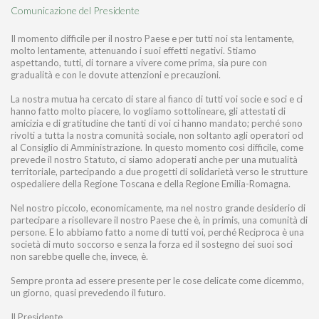
Comunicazione del Presidente
Il momento difficile per il nostro Paese e per tutti noi sta lentamente,
molto lentamente, attenuando i suoi effetti negativi. Stiamo
aspettando, tutti, di tornare a vivere come prima, sia pure con
gradualità e con le dovute attenzioni e precauzioni.
La nostra mutua ha cercato di stare al fianco di tutti voi socie e soci e ci
hanno fatto molto piacere, lo vogliamo sottolineare, gli attestati di
amicizia e di gratitudine che tanti di voi ci hanno mandato; perché sono
rivolti a tutta la nostra comunità sociale, non soltanto agli operatori od
al Consiglio di Amministrazione. In questo momento così difficile, come
prevede il nostro Statuto, ci siamo adoperati anche per una mutualità
territoriale, partecipando a due progetti di solidarietà verso le strutture
ospedaliere della Regione Toscana e della Regione Emilia-Romagna.
Nel nostro piccolo, economicamente, ma nel nostro grande desiderio di
partecipare a risollevare il nostro Paese che è, in primis, una comunità di
persone. E lo abbiamo fatto a nome di tutti voi, perché Reciproca è una
società di muto soccorso e senza la forza ed il sostegno dei suoi soci
non sarebbe quelle che, invece, è.
Sempre pronta ad essere presente per le cose delicate come dicemmo,
un giorno, quasi prevedendo il futuro.
Il Presidente