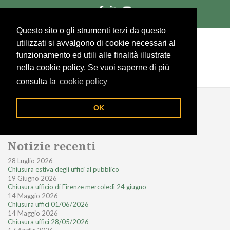
055/285961
Richiedi un preventivo
Area socio
Questo sito o gli strumenti terzi da questo
utilizzati si avvalgono di cookie necessari al
funzionamento ed utili alle finalità illustrate
nella cookie policy. Se vuoi saperne di più
consulta la
cookie policy
OK
Notizie recenti
28 Luglio 2026
Chiusura estiva degli uffici al pubblico
19 Giugno 2026
Chiusura ufficio di Firenze mercoledì 24 giugno
14 Maggio 2026
Chiusura uffici 01/06/2026
14 Maggio 2026
Chiusura uffici 28/05/2026