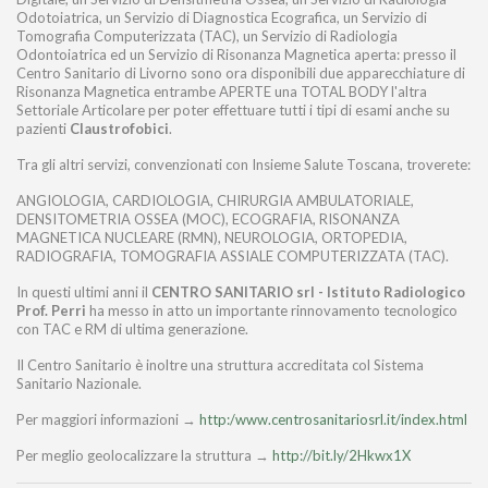
Odotoiatrica, un Servizio di Diagnostica Ecografica, un Servizio di
Tomografia Computerizzata (TAC), un Servizio di Radiologia
Odontoiatrica ed un Servizio di Risonanza Magnetica aperta: presso il
Centro Sanitario di Livorno sono ora disponibili due apparecchiature di
Risonanza Magnetica entrambe APERTE una TOTAL BODY l'altra
Settoriale Articolare per poter effettuare tutti i tipi di esami anche su
pazienti
Claustrofobici
.
Tra gli altri servizi, convenzionati con Insieme Salute Toscana, troverete:
ANGIOLOGIA, CARDIOLOGIA, CHIRURGIA AMBULATORIALE,
DENSITOMETRIA OSSEA (MOC), ECOGRAFIA, RISONANZA
MAGNETICA NUCLEARE (RMN), NEUROLOGIA, ORTOPEDIA,
RADIOGRAFIA, TOMOGRAFIA ASSIALE COMPUTERIZZATA (TAC).
In questi ultimi anni il
CENTRO SANITARIO srl - Istituto Radiologico
Prof. Perri
ha messo in atto un importante rinnovamento tecnologico
con TAC e RM di ultima generazione.
Il Centro Sanitario è inoltre una struttura accreditata col Sistema
Sanitario Nazionale.
Per maggiori informazioni →
http:/www.centrosanitariosrl.it/index.html
Per meglio geolocalizzare la struttura →
http://bit.ly/2Hkwx1X