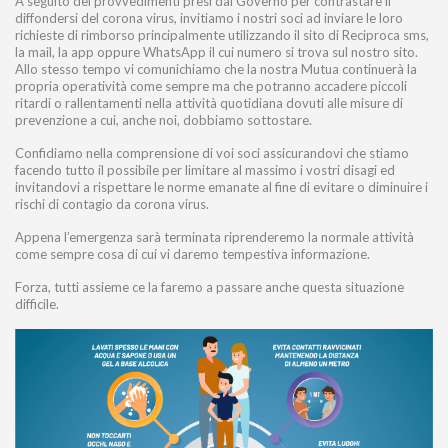
A seguito dei provvedimenti presi dal Governo per contrastare il
diffondersi del corona virus, invitiamo i nostri soci ad inviare le loro
richieste di rimborso principalmente utilizzando il sito di Reciproca sms,
la mail, la app oppure WhatsApp il cui numero si trova sul nostro sito.
Allo stesso tempo vi comunichiamo che la nostra Mutua continuerà la
propria operatività come sempre ma che potranno accadere piccoli
ritardi o rallentamenti nella attività quotidiana dovuti alle misure di
prevenzione a cui, anche noi, dobbiamo sottostare.
Confidiamo nella comprensione di voi soci assicurandovi che stiamo
facendo tutto il possibile per limitare al massimo i vostri disagi ed
invitandovi a rispettare le norme emanate al fine di evitare o diminuire i
rischi di contagio da corona virus.
Appena l’emergenza sarà terminata riprenderemo la normale attività
come sempre cosa di cui vi daremo tempestiva informazione.
Forza, tutti assieme ce la faremo a passare anche questa situazione
difficile.