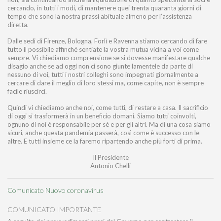
cercando, in tutti i modi, di mantenere quei trenta quaranta giorni di
tempo che sono la nostra prassi abituale almeno per l’assistenza
diretta.
Dalle sedi di Firenze, Bologna, Forlì e Ravenna stiamo cercando di fare
tutto il possibile affinché sentiate la vostra mutua vicina a voi come
sempre. Vi chiediamo comprensione se si dovesse manifestare qualche
disagio anche se ad oggi non ci sono giunte lamentele da parte di
nessuno di voi, tutti i nostri colleghi sono impegnati giornalmente a
cercare di dare il meglio di loro stessi ma, come capite, non è sempre
facile riuscirci.
Quindi vi chiediamo anche noi, come tutti, di restare a casa. Il sacrificio
di oggi si trasformerà in un beneficio domani. Siamo tutti coinvolti,
ognuno di noi è responsabile per sé e per gli altri. Ma di una cosa siamo
sicuri, anche questa pandemia passerà, così come è successo con le
altre. E tutti insieme ce la faremo ripartendo anche più forti di prima.
Il Presidente
Antonio Chelli
Comunicato Nuovo coronavirus
COMUNICATO IMPORTANTE