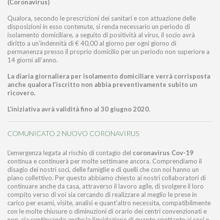
(Coronavirus)
Qualora, secondo le prescrizioni dei sanitari e con attuazione delle
disposizioni in esso contenute, si renda necessario un periodo di
isolamento domiciliare, a seguito di positività al virus, il socio avrà
diritto a un’indennità di € 40,00 al giorno per ogni giorno di
permanenza presso il proprio domicilio per un periodo non superiore a
14 giorni all’anno.
La diaria giornaliera per isolamento domiciliare verrà corrisposta
anche qualora l’iscritto non abbia preventivamente subito un
ricovero.
L’iniziativa avrà validità fino al 30 giugno 2020.
COMUNICATO 2 NUOVO CORONAVIRUS
L’emergenza legata al rischio di contagio del
coronavirus Cov-19
continua e continuerà per molte settimane ancora. Comprendiamo il
disagio dei nostri soci, delle famiglie e di quelli che con noi hanno un
piano collettivo. Per questo abbiamo chiesto ai nostri collaboratori di
continuare anche da casa, attraverso il lavoro agile, di svolgere il loro
compito verso di voi sia cercando di realizzare al meglio le prese in
carico per esami, visite, analisi e quant’altro necessita, compatibilmente
con le molte chiusure o diminuzioni di orario dei centri convenzionati e
non, sia continuando anche la liquidazione di quanto spettante ai soci e