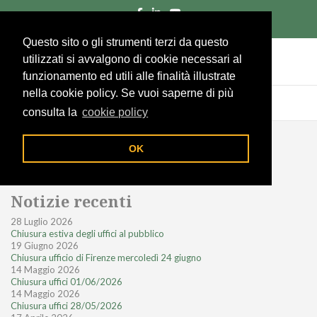
055/285961
Richiedi un preventivo
Area socio
Questo sito o gli strumenti terzi da questo
utilizzati si avvalgono di cookie necessari al
funzionamento ed utili alle finalità illustrate
nella cookie policy. Se vuoi saperne di più
consulta la
cookie policy
OK
Notizie recenti
28 Luglio 2026
Chiusura estiva degli uffici al pubblico
19 Giugno 2026
Chiusura ufficio di Firenze mercoledì 24 giugno
14 Maggio 2026
Chiusura uffici 01/06/2026
14 Maggio 2026
Chiusura uffici 28/05/2026