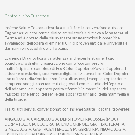
Centro clinico Eughenos
Insieme Salute Toscana ricorda a tutti i Soci la convenzione attiva con
Eughenos
; questo centro clinico ambulatoriale si trova a
Montecatini
Terme
ed è dotato delle più avanzate strumentazioni biomediche
avvalendosi dell’opera di eminenti Clinici provenienti dalle Università e
dai maggiori ospedali della Toscana.
Eughenos Diagnostica si caratterizza anche per le strumentazioni
tecnologiche di ultima generazione come l'ecotomografo
multidisciplinare completo di Eco-Color Doppler e Power Doppler ad
altissime prestazioni, totalmente digitale. Il Sistema Eco-Color Doppler
non utilizza radiazioni ionizzanti, ma ultrasuoni; i campi d'applicazione
comprendono gli accertamenti diagnostici come: studio del fegato e
dell'addome, dell'apparato genitale femminile maschile, dell'apparato
muscolo-scheletrico, dei reni e dell'apparato urinario, della mammella e
della tiroide.
Tra gli altri servizi, convenzionati con Insieme Salute Toscana, troverete:
ANGIOLOGIA, CARDIOLOGIA, DENSITOMETRIA OSSEA (MOC),
DERMATOLOGIA, ECOGRAFIA, ENDOCRINOLOGIA, FISIOTERAPIA,
GINECOLOGIA, GASTROENTEROLOGIA, GERIATRIA, NEUROLOGIA,
OCULISTICA, ORTOPEDIA, OTORINOLARINGOIATRIA,