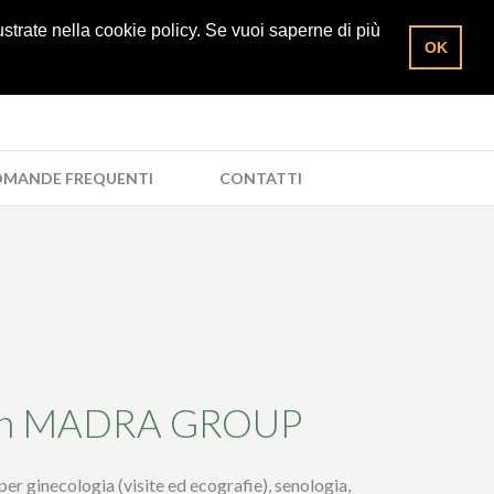
5/285961
Richiedi un preventivo
Area socio
lustrate nella cookie policy. Se vuoi saperne di più
OK
MANDE FREQUENTI
CONTATTI
 con MADRA GROUP
ginecologia (visite ed ecografie), senologia,