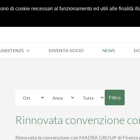
05
lgono di cookie necessari al funzionamento ed utili alle finalità il
 ASSISTENZE
DIVENTA SOCIO
NEWS
DO
Filtro
Rinnovata convenzione
Rinnovata la convenzione con MADRA GROUP di Firenze per 