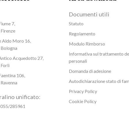
Documenti utili
Fiume 7,
Statuto
Firenze
Regolamento
e Aldo Moro 16,
Modulo Rimborso
 Bologna
Informativa sul trattamento de
Antico Acquedotto 27,
personali
Forlì
Domanda di adesione
Faentina 106,
Autodichiarazione stato di fam
 Ravenna
Privacy Policy
alino unificato:
Cookie Policy
: 055/285961